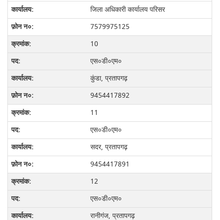
जिला अधिकारी कार्यालय परिसर
7579975125
10
एस०डी०एम०
कुंडा, प्रतापगढ़
9454417892
11
एस०डी०एम०
सदर, प्रतापगढ़
9454417891
12
एस०डी०एम०
रानीगंज, प्रतापगढ़